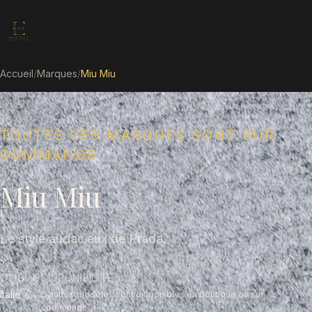
Accueil
/
Marques
/
Miu Miu
TOUTES CES MARQUES SONT SUR
COMMANDE
Miu Miu
Le style audacieux de Prada.
ORIGINE
DISPONIBILITÉ
Italie
D’autres modèles sont disponibles en boutique ou sur
commande