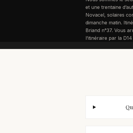
et une trentaine d’au
Novacel, solaires cor
dimanche matin. Itin
Briand n°37. Vous ar
l’itinéraire par la D1
Que