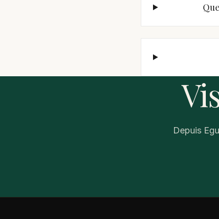
Que
Vi
Depuis Egui