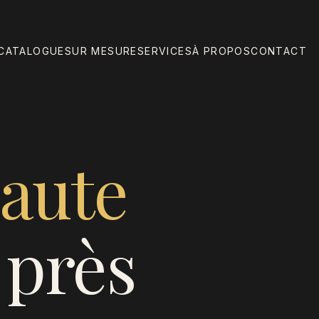
CATALOGUE
SUR MESURE
SERVICES
À PROPOS
CONTACT
aute
près