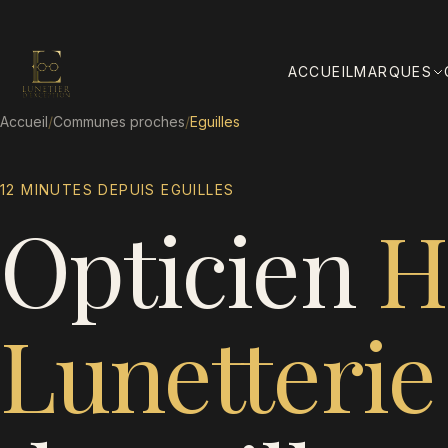
ACCUEIL
MARQUES
Accueil
/
Communes proches
/
Eguilles
12 MINUTES DEPUIS EGUILLES
Opticien
H
Lunetterie