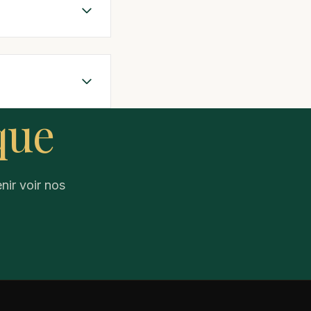
?
que
nir voir nos