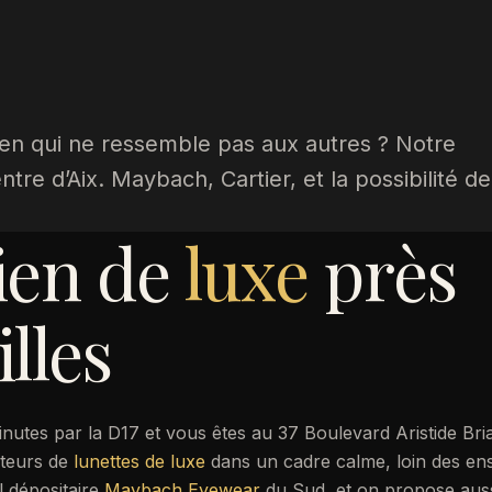
ien qui ne ressemble pas aux autres ? Notre
tre d’Aix. Maybach, Cartier, et la possibilité de
ien de
luxe
près
lles
inutes par la D17 et vous êtes au 37 Boulevard Aristide Bri
teurs de
lunettes de luxe
dans un cadre calme, loin des en
 dépositaire
Maybach Eyewear
du Sud, et on propose aus