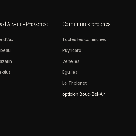
s d'Aix-en-Provence
Communes proches
e d'Aix
Toutes les communes
abeau
Puyricard
azarin
Venelles
extius
Éguilles
Le Tholonet
opticien Bouc-Bel-Air