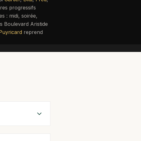
res progressifs
s : midi, soirée,
s Boulevard Aristide
Puyricard
reprend