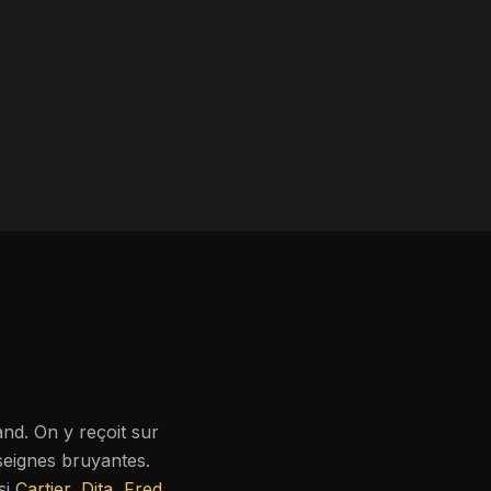
and. On y reçoit sur
seignes bruyantes.
si
Cartier
,
Dita
,
Fred
,