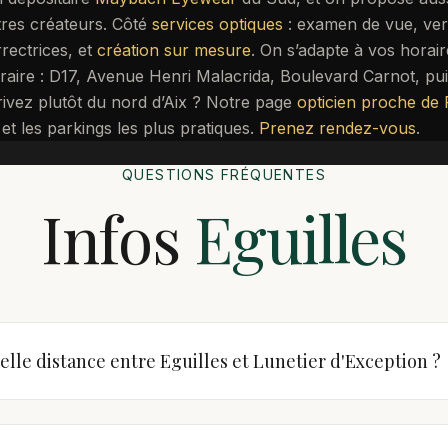
tres créateurs. Côté
services optiques
: examen de vue, ver
rectrices, et
création sur mesure
. On s’adapte à vos horaire
éraire : D17, Avenue Henri Malacrida, Boulevard Carnot, pui
rivez plutôt du nord d’Aix ? Notre page
opticien proche de 
4 et les parkings les plus pratiques.
Prenez rendez-vous
.
QUESTIONS FRÉQUENTES
Infos
Eguilles
lle distance entre Eguilles et Lunetier d'Exception ?