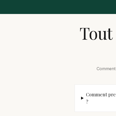
Tout 
Comment ç
Comment pren
?