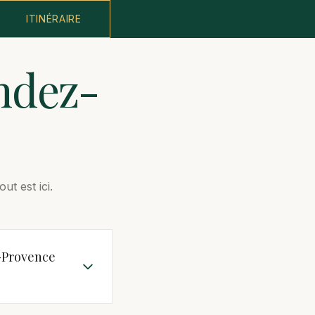
ITINÉRAIRE
ndez-
t est ici.
-Provence