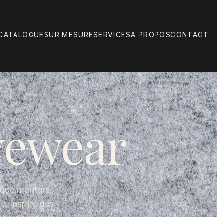
CATALOGUE
SUR MESURE
SERVICES
À PROPOS
CONTACT
yewear
aque monture.
e, inspire des