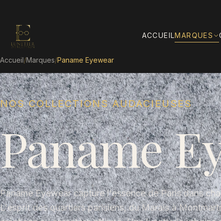
ACCUEIL
MARQUES
Accueil
/
Marques
/
Paname Eyewear
NOS COLLECTIONS AUDACIEUSES
Paname E
Paname Eyewear capture l'essence de Paris dans ch
L'esprit des quartiers parisiens, du Marais à Montmartr