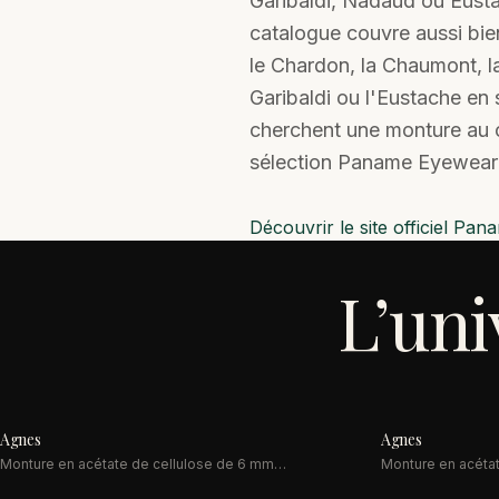
Garibaldi, Nadaud ou Eust
catalogue couvre aussi bien
le Chardon, la Chaumont, l
Garibaldi ou l'Eustache en s
cherchent une monture au c
sélection Paname Eyewear 
Découvrir le site officiel
Pana
L’un
Agnes
Agnes
SOLAIRE
SOLAIRE
Monture en acétate de cellulose de 6 mm
Monture en acéta
d'épaisseur. Plongez dans l'élégance intemporelle
d'épaisseur. Plon