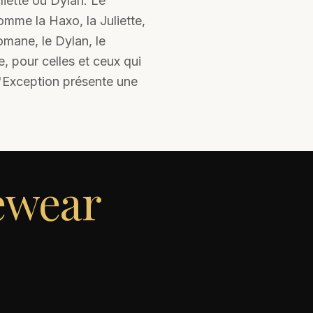
iette ou Dylan. Le
omme la Haxo, la Juliette,
omane, le Dylan, le
e, pour celles et ceux qui
d'Exception présente une
ewear