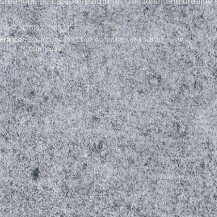
créations au caractère affirmé. Une lunetterie urbaine 
ORIGINE
DISPONIBILITÉ
France
D’autres modèles sont disponibles en boutique ou sur
commande