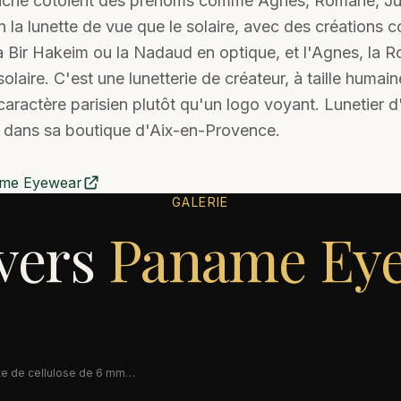
ache côtoient des prénoms comme Agnes, Romane, Jul
 la lunette de vue que le solaire, avec des créations c
a Bir Hakeim ou la Nadaud en optique, et l'Agnes, la R
olaire. C'est une lunetterie de créateur, à taille humain
aractère parisien plutôt qu'un logo voyant. Lunetier 
dans sa boutique d'Aix-en-Provence.
me Eyewear
GALERIE
ivers
Paname Ey
UNIVERS
te de cellulose de 6 mm
gez dans l'élégance intemporelle